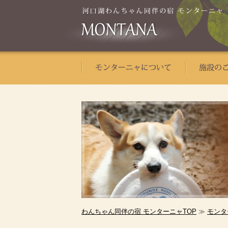
わんちゃん同伴の宿 モンターニャTOP
≫
モンタ