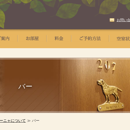
お問い
バー
ーニャについて
≫ バー