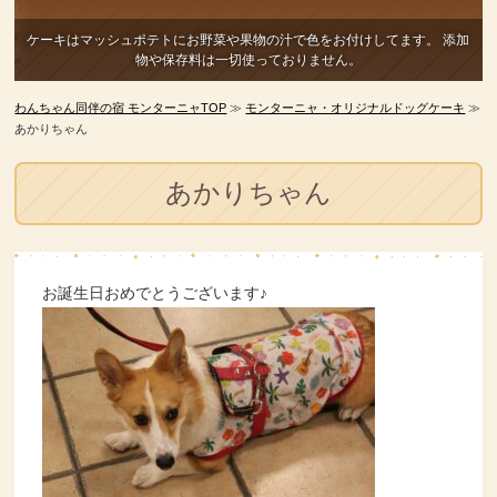
ケーキはマッシュポテトにお野菜や果物の汁で色をお付けしてます。
添加
物や保存料は一切使っておりません。
わんちゃん同伴の宿 モンターニャTOP
≫
モンターニャ・オリジナルドッグケーキ
≫
あかりちゃん
あかりちゃん
お誕生日おめでとうございます♪