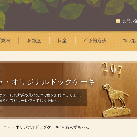
お問い
ャ・
オリジナルドッグケーキ
ポテトにお野菜や果物の汁で色をお付けしてます。
物や保存料は一切使っておりません。
ーニャ・オリジナルドッグケーキ
≫ あんずちゃん