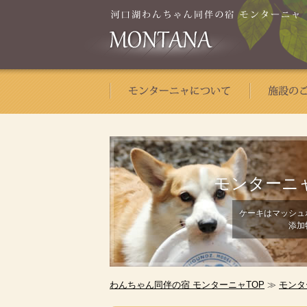
モンターニ
ケーキはマッシュ
添加
わんちゃん同伴の宿 モンターニャTOP
≫
モンタ