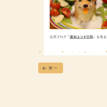
公式ブログ『
週末はコギ日和
』を見る