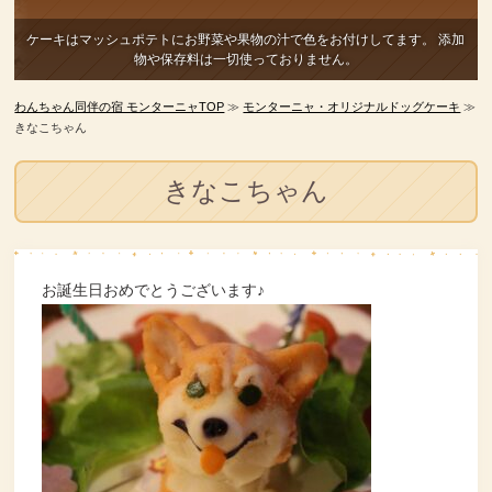
ケーキはマッシュポテトにお野菜や果物の汁で色をお付けしてます。
添加
物や保存料は一切使っておりません。
わんちゃん同伴の宿 モンターニャTOP
≫
モンターニャ・オリジナルドッグケーキ
≫
きなこちゃん
きなこちゃん
お誕生日おめでとうございます♪