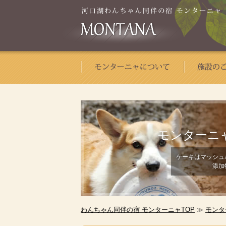
モンターニ
ケーキはマッシュ
添加
わんちゃん同伴の宿 モンターニャTOP
≫
モンタ