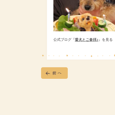
公式ブログ『
愛犬とご参拝♪
』を見る