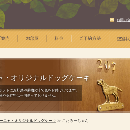
お問い
ャ・
オリジナルドッグケーキ
ポテトにお野菜や果物の汁で色をお付けしてます。
物や保存料は一切使っておりません。
ーニャ・オリジナルドッグケーキ
≫ こたろーちゃん