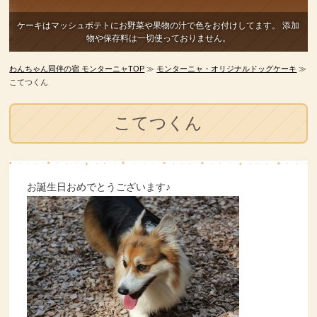
ケーキはマッシュポテトにお野菜や果物の汁で色をお付けしてます。
添加
物や保存料は一切使っておりません。
わんちゃん同伴の宿 モンターニャTOP
≫
モンターニャ・オリジナルドッグケーキ
≫
こてつくん
こてつくん
お誕生日おめでとうございます♪