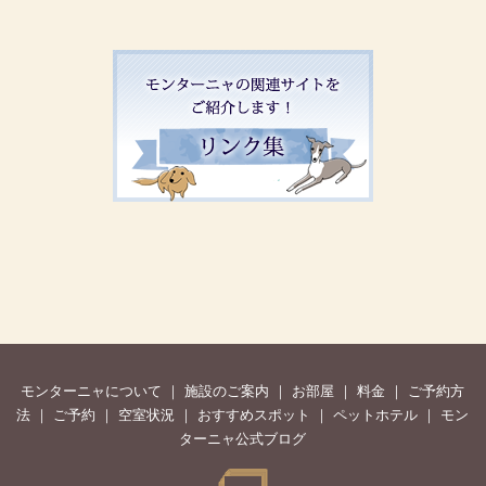
モンターニャについて
｜
施設のご案内
｜
お部屋
｜
料金
｜
ご予約方
法
｜
ご予約
｜
空室状況
｜
おすすめスポット
｜
ペットホテル
｜
モン
ターニャ公式ブログ