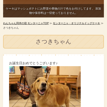
ケーキはマッシュポテトにお野菜や果物の汁で色をお付けしてます。
添加
物や保存料は一切使っておりません。
わんちゃん同伴の宿 モンターニャTOP
≫
モンターニャ・オリジナルドッグケーキ
≫
さつきちゃん
さつきちゃん
お誕生日おめでとうございます♪