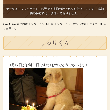
ケーキはマッシュポテトにお野菜や果物の汁で色をお付けしてます。
添加
物や保存料は一切使っておりません。
わんちゃん同伴の宿 モンターニャTOP
≫
モンターニャ・オリジナルドッグケーキ
≫
しゅりくん
しゅりくん
1月17日がお誕生日ですね♪おめでとうございます♪