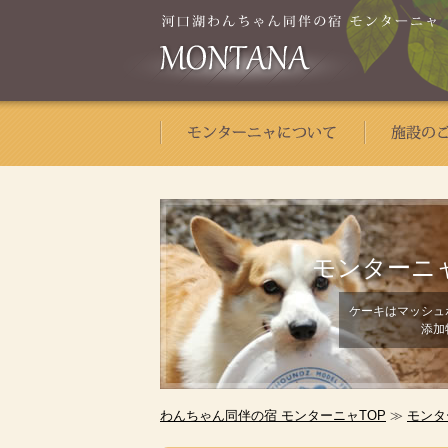
モンターニ
ケーキはマッシュ
添加
わんちゃん同伴の宿 モンターニャTOP
≫
モンタ