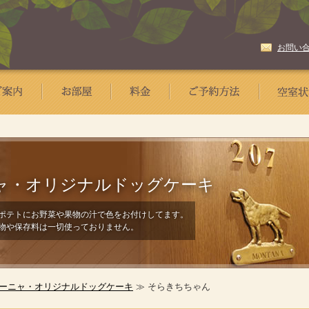
お問い
ャ・
オリジナルドッグケーキ
ポテトにお野菜や果物の汁で色をお付けしてます。
物や保存料は一切使っておりません。
ーニャ・オリジナルドッグケーキ
≫ そらきちちゃん