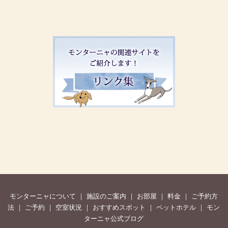
モンターニャについて
｜
施設のご案内
｜
お部屋
｜
料金
｜
ご予約方
法
｜
ご予約
｜
空室状況
｜
おすすめスポット
｜
ペットホテル
｜
モン
ターニャ公式ブログ