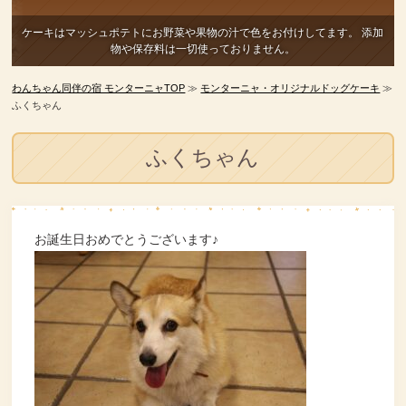
ケーキはマッシュポテトにお野菜や果物の汁で色をお付けしてます。
添加
物や保存料は一切使っておりません。
わんちゃん同伴の宿 モンターニャTOP
≫
モンターニャ・オリジナルドッグケーキ
≫
ふくちゃん
ふくちゃん
お誕生日おめでとうございます♪