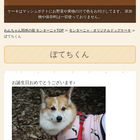
ケーキはマッシュポテトにお野菜や果物の汁で色をお付けしてます。
添加
物や保存料は一切使っておりません。
わんちゃん同伴の宿 モンターニャTOP
≫
モンターニャ・オリジナルドッグケーキ
≫
ぽてちくん
ぽてちくん
お誕生日おめでとうございます♪