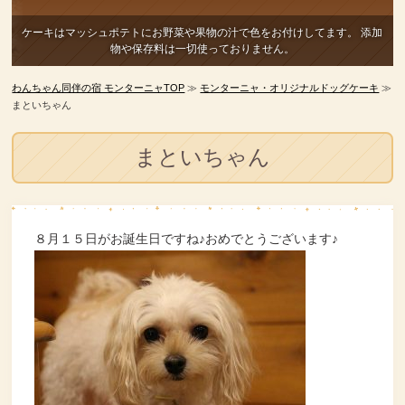
ケーキはマッシュポテトにお野菜や果物の汁で色をお付けしてます。
添加
物や保存料は一切使っておりません。
わんちゃん同伴の宿 モンターニャTOP
≫
モンターニャ・オリジナルドッグケーキ
≫
まといちゃん
まといちゃん
８月１５日がお誕生日ですね♪おめでとうございます♪