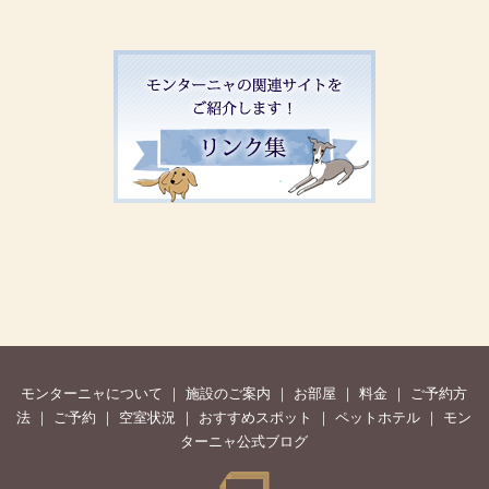
モンターニャについて
｜
施設のご案内
｜
お部屋
｜
料金
｜
ご予約方
法
｜
ご予約
｜
空室状況
｜
おすすめスポット
｜
ペットホテル
｜
モン
ターニャ公式ブログ