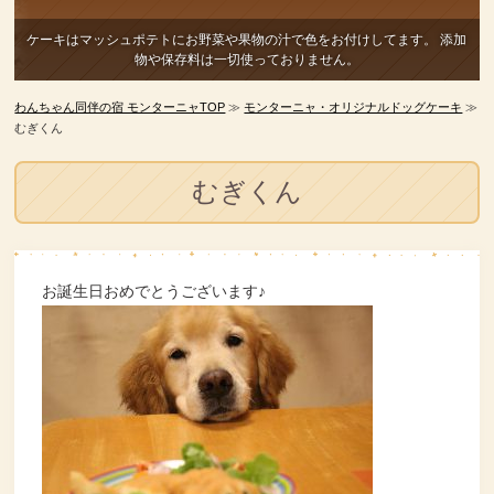
ケーキはマッシュポテトにお野菜や果物の汁で色をお付けしてます。
添加
物や保存料は一切使っておりません。
わんちゃん同伴の宿 モンターニャTOP
≫
モンターニャ・オリジナルドッグケーキ
≫
むぎくん
むぎくん
お誕生日おめでとうございます♪