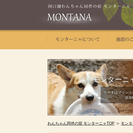
モンターニ
ケーキはマッシュ
添加
わんちゃん同伴の宿 モンターニャTOP
≫
モンタ