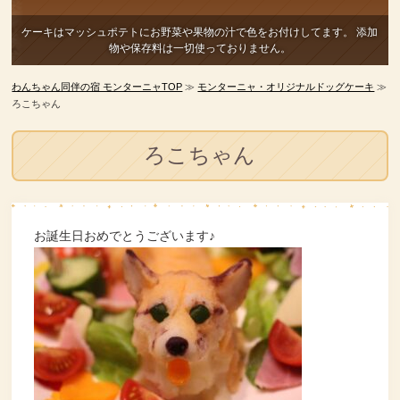
ケーキはマッシュポテトにお野菜や果物の汁で色をお付けしてます。
添加
物や保存料は一切使っておりません。
わんちゃん同伴の宿 モンターニャTOP
≫
モンターニャ・オリジナルドッグケーキ
≫
ろこちゃん
ろこちゃん
お誕生日おめでとうございます♪