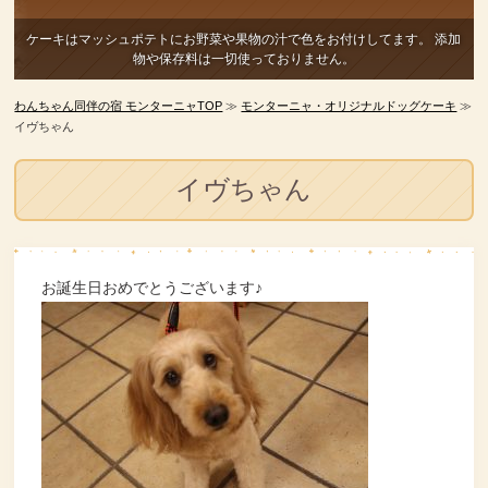
ケーキはマッシュポテトにお野菜や果物の汁で色をお付けしてます。
添加
物や保存料は一切使っておりません。
わんちゃん同伴の宿 モンターニャTOP
≫
モンターニャ・オリジナルドッグケーキ
≫
イヴちゃん
イヴちゃん
お誕生日おめでとうございます♪