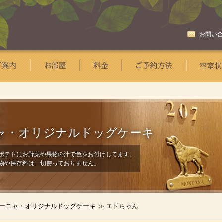
お問い
ャ・
オリジナルドッグケーキ
ポテトにお野菜や果物の汁で色をお付けしてます。
物や保存料は一切使っておりません。
ーニャ・オリジナルドッグケーキ
≫ エドちゃん