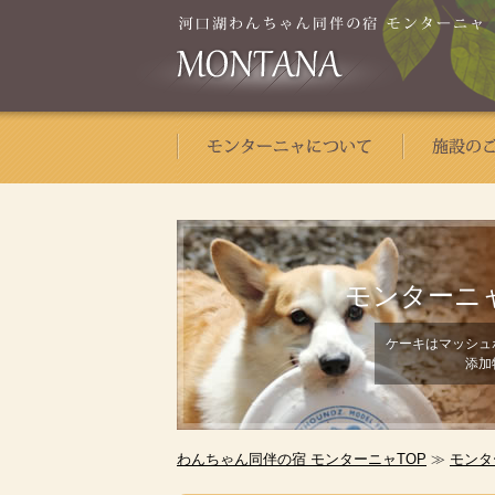
モンターニ
ケーキはマッシュ
添加
わんちゃん同伴の宿 モンターニャTOP
≫
モンタ