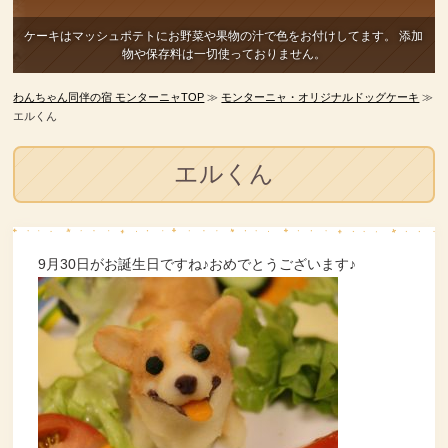
ケーキはマッシュポテトにお野菜や果物の汁で色をお付けしてます。
添加
物や保存料は一切使っておりません。
わんちゃん同伴の宿 モンターニャTOP
≫
モンターニャ・オリジナルドッグケーキ
≫
エルくん
エルくん
9月30日がお誕生日ですね♪おめでとうございます♪