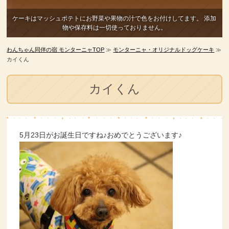
ケーキはマッシュポテトにお野菜や果物の汁で色をお付けしてます。
添加
物や保存料は一切使っておりません。
わんちゃん同伴の宿 モンターニャTOP
≫
モンターニャ・オリジナルドッグケーキ
≫
カイくん
カイくん
5月23日がお誕生日ですね♪おめでとうございます♪