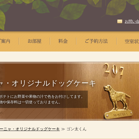
お問い
ャ・
オリジナルドッグケーキ
ポテトにお野菜や果物の汁で色をお付けしてます。
物や保存料は一切使っておりません。
ーニャ・オリジナルドッグケーキ
≫ ゴン太くん