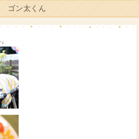
ゴン太くん
♪