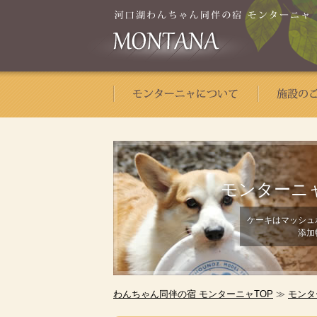
モンターニ
ケーキはマッシュ
添加
わんちゃん同伴の宿 モンターニャTOP
≫
モンタ