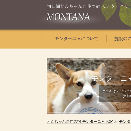
モンターニ
ケーキはマッシュ
添加
わんちゃん同伴の宿 モンターニャTOP
≫
モンタ