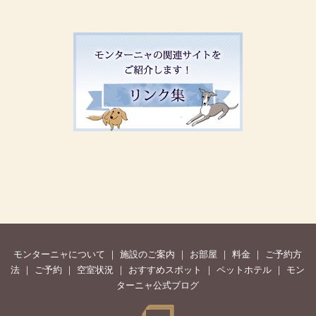
モンターニャについて
｜
施設のご案内
｜
お部屋
｜
料金
｜
ご予約方
法
｜
ご予約
｜
空室状況
｜
おすすめスポット
｜
ペットホテル
｜
モン
ターニャ公式ブログ