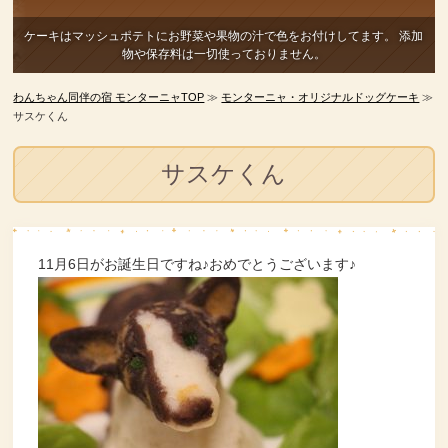
ケーキはマッシュポテトにお野菜や果物の汁で色をお付けしてます。
添加
物や保存料は一切使っておりません。
わんちゃん同伴の宿 モンターニャTOP
≫
モンターニャ・オリジナルドッグケーキ
≫
サスケくん
サスケくん
11月6日がお誕生日ですね♪おめでとうございます♪