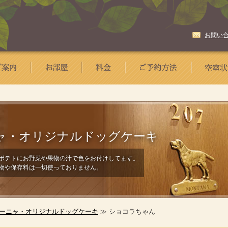
お問い
ャ・
オリジナルドッグケーキ
ポテトにお野菜や果物の汁で色をお付けしてます。
物や保存料は一切使っておりません。
ーニャ・オリジナルドッグケーキ
≫ ショコラちゃん