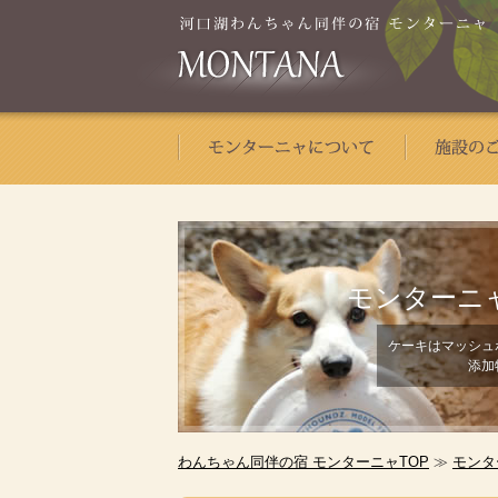
モンターニ
ケーキはマッシュ
添加
わんちゃん同伴の宿 モンターニャTOP
≫
モンタ