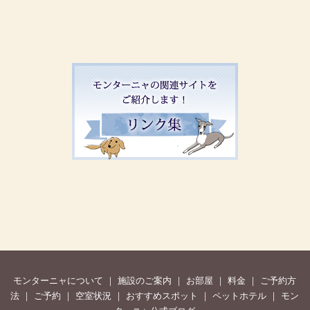
モンターニャについて
｜
施設のご案内
｜
お部屋
｜
料金
｜
ご予約方
法
｜
ご予約
｜
空室状況
｜
おすすめスポット
｜
ペットホテル
｜
モン