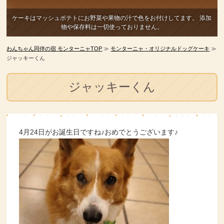
ケーキはマッシュポテトにお野菜や果物の汁で色をお付けしてます。
添加
物や保存料は一切使っておりません。
わんちゃん同伴の宿 モンターニャTOP
≫
モンターニャ・オリジナルドッグケーキ
≫
ジャッキーくん
ジャッキーくん
4月24日がお誕生日ですね♪おめでとうございます♪