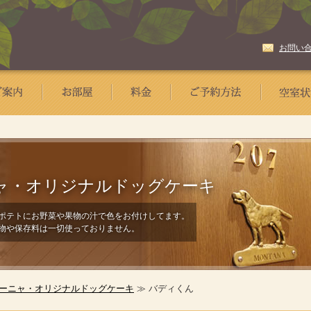
お問い
ャ・
オリジナルドッグケーキ
ポテトにお野菜や果物の汁で色をお付けしてます。
物や保存料は一切使っておりません。
ーニャ・オリジナルドッグケーキ
≫ バディくん