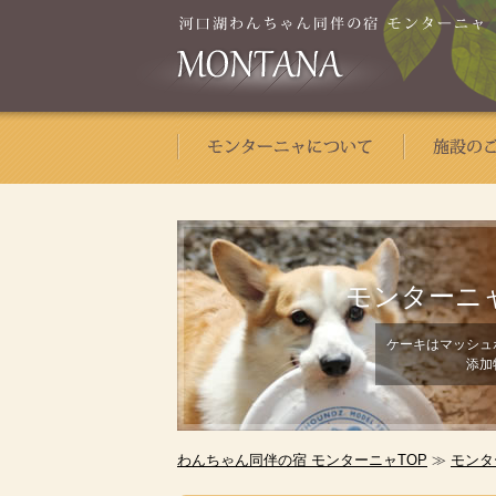
モンターニ
ケーキはマッシュ
添加
わんちゃん同伴の宿 モンターニャTOP
≫
モンタ