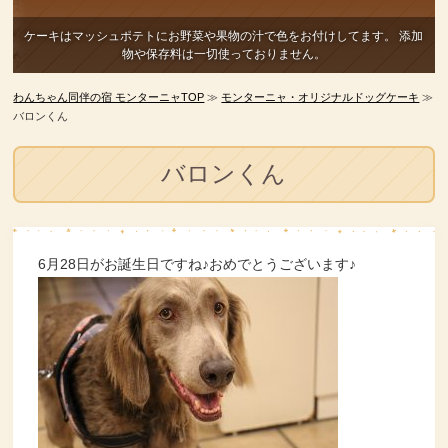
ケーキはマッシュポテトにお野菜や果物の汁で色をお付けしてます。
添加
物や保存料は一切使っておりません。
わんちゃん同伴の宿 モンターニャTOP
≫
モンターニャ・オリジナルドッグケーキ
≫
バロンくん
バロンくん
6月28日がお誕生日ですね♪おめでとうございます♪