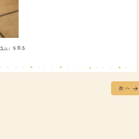
う～
』を見る