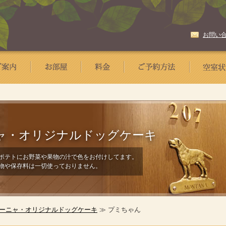
お問い
ャ・
オリジナルドッグケーキ
ポテトにお野菜や果物の汁で色をお付けしてます。
物や保存料は一切使っておりません。
ーニャ・オリジナルドッグケーキ
≫ プミちゃん