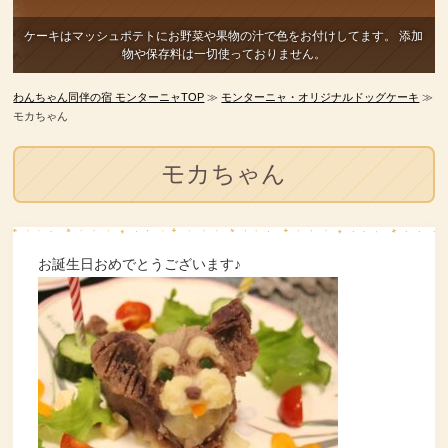
ケーキはマッシュポテトにお野菜や果物の汁で色をお付けしてます。
添加
物や保存料は一切使っておりません。
わんちゃん同伴の宿 モンターニャTOP
≫
モンターニャ・オリジナルドッグケーキ
≫
モカちゃん
モカちゃん
お誕生日おめでとうございます♪