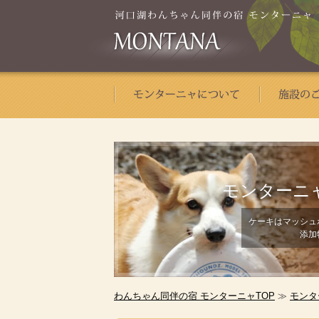
モンターニ
ケーキはマッシュ
添加
わんちゃん同伴の宿 モンターニャTOP
≫
モンタ