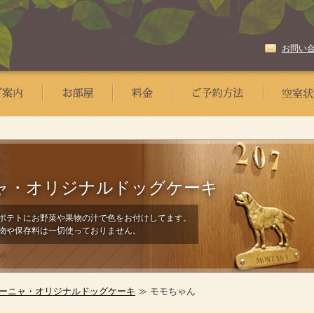
お問い
ャ・
オリジナルドッグケーキ
ポテトにお野菜や果物の汁で色をお付けしてます。
物や保存料は一切使っておりません。
ーニャ・オリジナルドッグケーキ
≫ モモちゃん