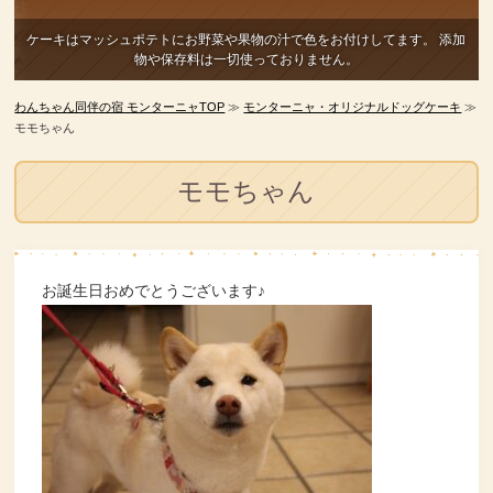
ケーキはマッシュポテトにお野菜や果物の汁で色をお付けしてます。
添加
物や保存料は一切使っておりません。
わんちゃん同伴の宿 モンターニャTOP
≫
モンターニャ・オリジナルドッグケーキ
≫
モモちゃん
モモちゃん
お誕生日おめでとうございます♪