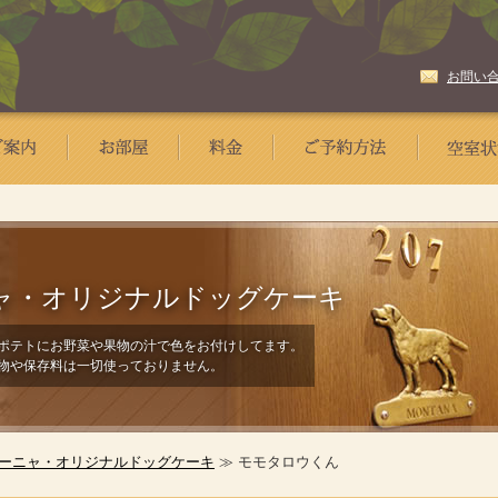
お問い
ャ・
オリジナルドッグケーキ
ポテトにお野菜や果物の汁で色をお付けしてます。
物や保存料は一切使っておりません。
ーニャ・オリジナルドッグケーキ
≫ モモタロウくん