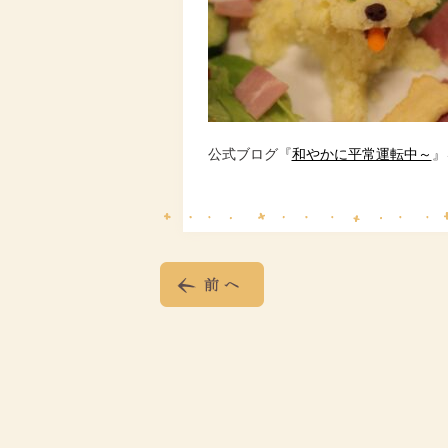
公式ブログ『
和やかに平常運転中～
』