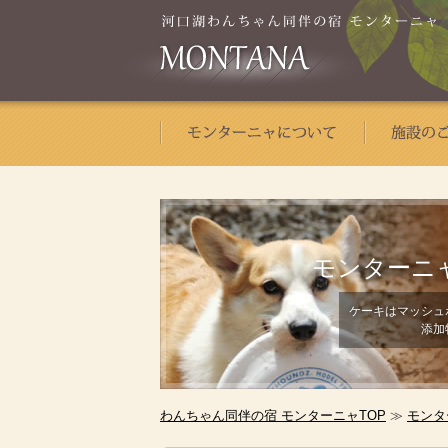
モンターニ
ケーキはマッシュ
添加
わんちゃん同伴の宿 モンターニャTOP
≫
モンタ