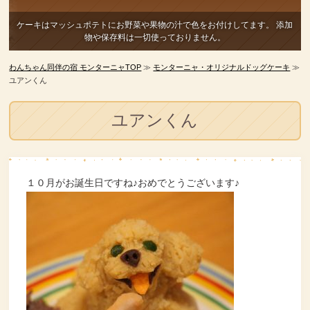
ケーキはマッシュポテトにお野菜や果物の汁で色をお付けしてます。
添加
物や保存料は一切使っておりません。
わんちゃん同伴の宿 モンターニャTOP
≫
モンターニャ・オリジナルドッグケーキ
≫
ユアンくん
ユアンくん
１０月がお誕生日ですね♪おめでとうございます♪