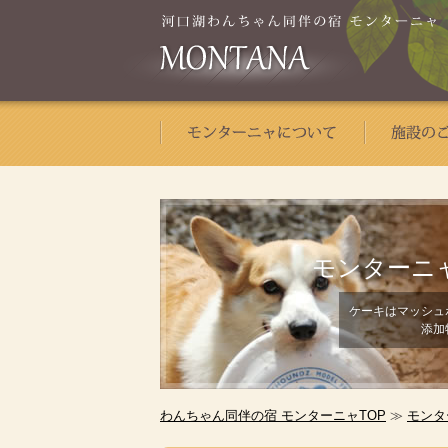
モンターニ
ケーキはマッシュ
添加
わんちゃん同伴の宿 モンターニャTOP
≫
モンタ