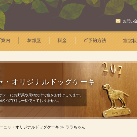
お問い
ャ・
オリジナルドッグケーキ
ポテトにお野菜や果物の汁で色をお付けしてます。
物や保存料は一切使っておりません。
ーニャ・オリジナルドッグケーキ
≫ ララちゃん