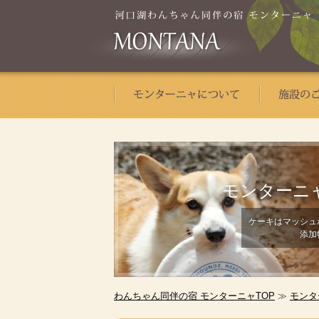
モンターニ
ケーキはマッシュ
添加
わんちゃん同伴の宿 モンターニャTOP
≫
モンタ