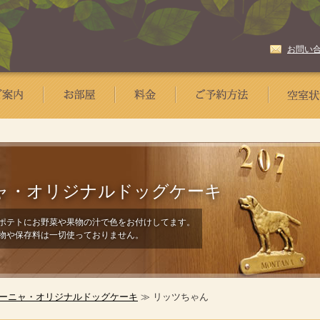
お問い
ャ・
オリジナルドッグケーキ
ポテトにお野菜や果物の汁で色をお付けしてます。
物や保存料は一切使っておりません。
ーニャ・オリジナルドッグケーキ
≫ リッツちゃん