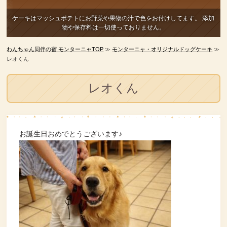
ケーキはマッシュポテトにお野菜や果物の汁で色をお付けしてます。
添加
物や保存料は一切使っておりません。
わんちゃん同伴の宿 モンターニャTOP
≫
モンターニャ・オリジナルドッグケーキ
≫
レオくん
レオくん
お誕生日おめでとうございます♪