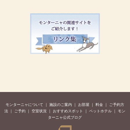
モンターニャについて
｜
施設のご案内
｜
お部屋
｜
料金
｜
ご予約方
法
｜
ご予約
｜
空室状況
｜
おすすめスポット
｜
ペットホテル
｜
モン
ターニャ公式ブログ