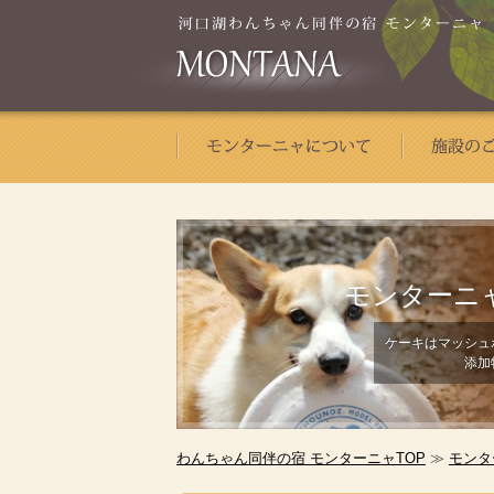
モンターニ
ケーキはマッシュ
添加
わんちゃん同伴の宿 モンターニャTOP
≫
モンタ