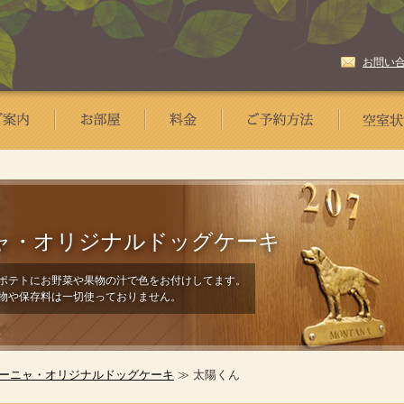
お問い
ャ・
オリジナルドッグケーキ
ポテトにお野菜や果物の汁で色をお付けしてます。
物や保存料は一切使っておりません。
ーニャ・オリジナルドッグケーキ
≫ 太陽くん