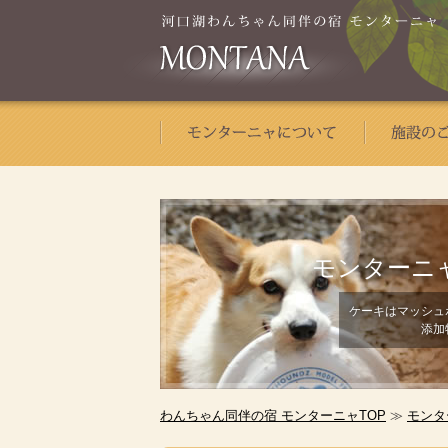
モンターニ
ケーキはマッシュ
添加
わんちゃん同伴の宿 モンターニャTOP
≫
モンタ