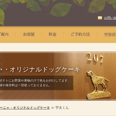
お問い
ャ・
オリジナルドッグケーキ
ポテトにお野菜や果物の汁で色をお付けしてます。
物や保存料は一切使っておりません。
ーニャ・オリジナルドッグケーキ
≫ 宇太くん