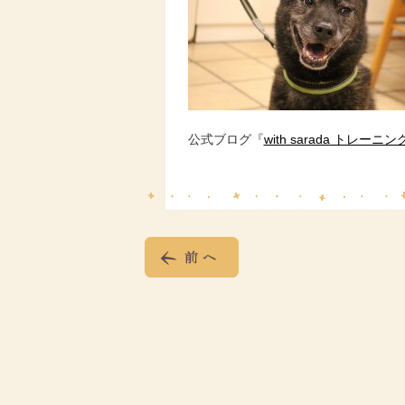
公式ブログ『
with sarada トレーニ