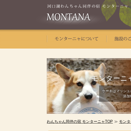
モンターニ
ケーキはマッシュ
添加
わんちゃん同伴の宿 モンターニャTOP
≫
モンタ