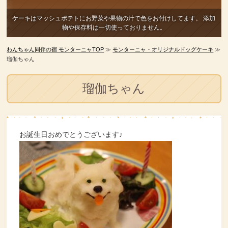
ケーキはマッシュポテトにお野菜や果物の汁で色をお付けしてます。
添加
物や保存料は一切使っておりません。
わんちゃん同伴の宿 モンターニャTOP
≫
モンターニャ・オリジナルドッグケーキ
≫
瑠伽ちゃん
瑠伽ちゃん
お誕生日おめでとうございます♪