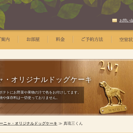
お問い
ャ・
オリジナルドッグケーキ
ポテトにお野菜や果物の汁で色をお付けしてます。
物や保存料は一切使っておりません。
ーニャ・オリジナルドッグケーキ
≫ 真琉三くん