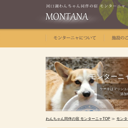
モンターニ
ケーキはマッシュ
添加
わんちゃん同伴の宿 モンターニャTOP
≫
モンタ