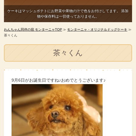
ケーキはマッシュポテトにお野菜や果物の汁で色をお付けしてます。
添加
物や保存料は一切使っておりません。
わんちゃん同伴の宿 モンターニャTOP
≫
モンターニャ・オリジナルドッグケーキ
≫
茶々くん
茶々くん
9月6日がお誕生日ですね♪おめでとうございます♪