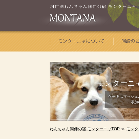
モンターニ
ケーキはマッシュ
添加
わんちゃん同伴の宿 モンターニャTOP
≫
モンタ