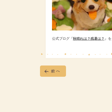
公式ブログ『
秋晴れは？残暑は？
』を