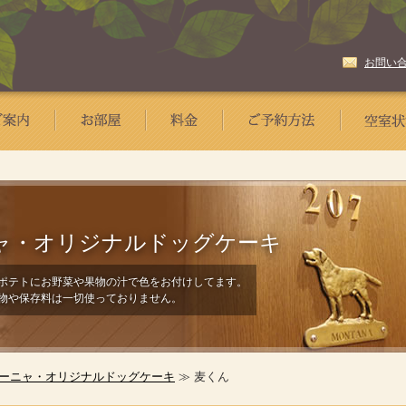
お問い
ャ・
オリジナルドッグケーキ
ポテトにお野菜や果物の汁で色をお付けしてます。
物や保存料は一切使っておりません。
ーニャ・オリジナルドッグケーキ
≫ 麦くん