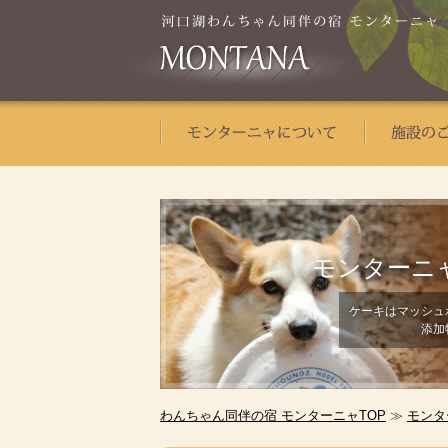
モンターニ
ケーキはマッシュ
添加
わんちゃん同伴の宿 モンターニャTOP
≫
モンタ