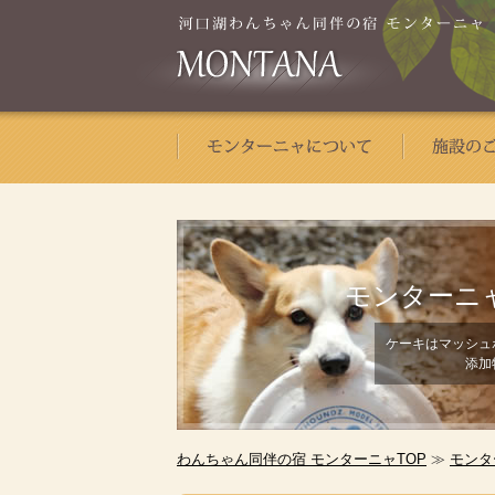
モンターニ
ケーキはマッシュ
添加
わんちゃん同伴の宿 モンターニャTOP
≫
モンタ