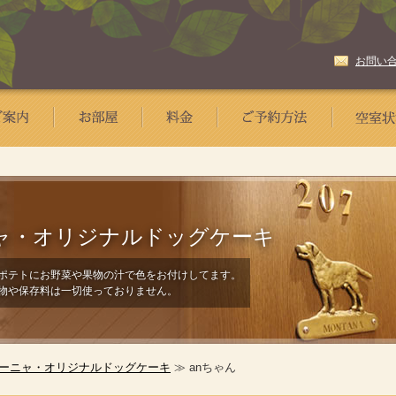
お問い
ャ・
オリジナルドッグケーキ
ポテトにお野菜や果物の汁で色をお付けしてます。
物や保存料は一切使っておりません。
ーニャ・オリジナルドッグケーキ
≫ anちゃん