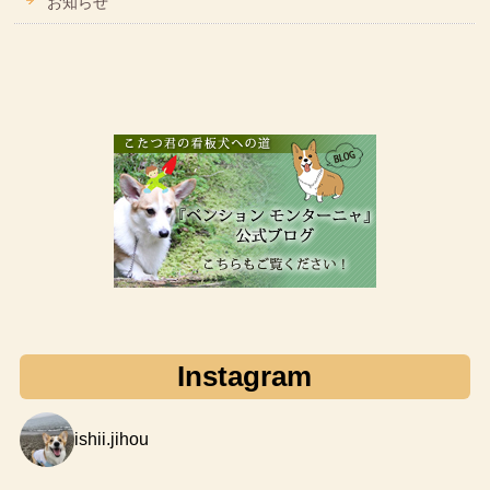
お知らせ
Instagram
ishii.jihou