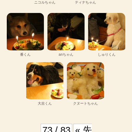
ニコルちゃん
ティナちゃん
番くん
anちゃん
しゅりくん
大吉くん
クヌートちゃん
73 / 83
« 先