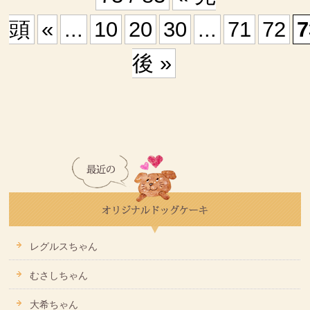
頭
«
...
10
20
30
...
71
72
7
後 »
レグルスちゃん
むさしちゃん
大希ちゃん