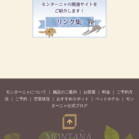
モンターニャについて
｜
施設のご案内
｜
お部屋
｜
料金
｜
ご予約方
法
｜
ご予約
｜
空室状況
｜
おすすめスポット
｜
ペットホテル
｜
モン
ターニャ公式ブログ