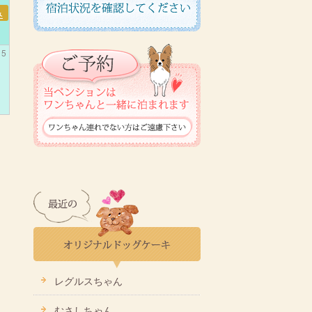
み
5
レグルスちゃん
むさしちゃん