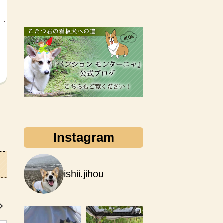
Instagram
ishii.jihou